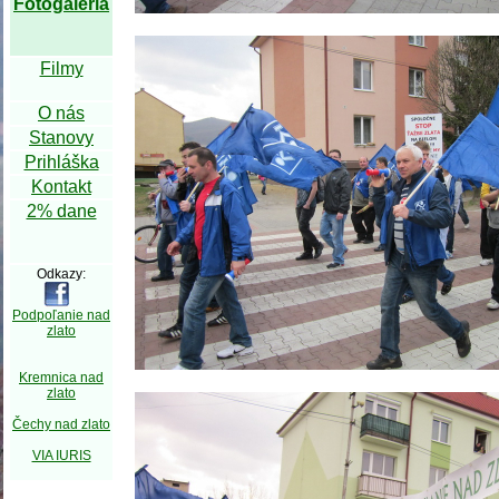
Fotogaléria
Filmy
O nás
Stanovy
Prihláška
Kontakt
2% dane
Odkazy:
Podpoľanie nad
zlato
Kremnica nad
zlato
Čechy nad zlato
VIA IURIS