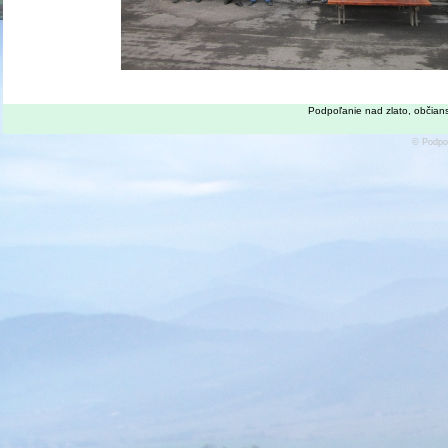
Podpoľanie nad zlato, obč
© Podpoľ