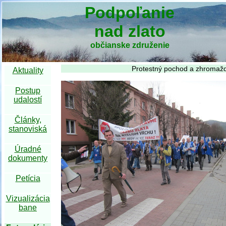
Podpoľanie
nad zlato
občianske združenie
Protestný pochod a zhromažd
Aktuality
Postup
udalostí
Články,
stanoviská
Úradné
dokumenty
Petícia
Vizualizácia
bane