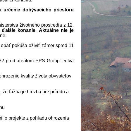
 určenie dobývacieho priestoru
isterstva životného prostredia z 12.
a ďalšie konanie
.
Aktuálne nie je
ane.
 opäť pokúša oživiť zámer spred 11
22 pred areálom PPS Group Detva
ohrozenie kvality života obyvateľov
, že ťažba je hrozba pre prírodu a
chu
il o projekte z pohľadu ohrozenia