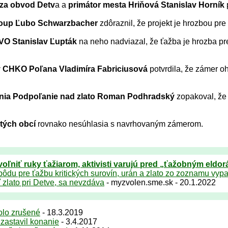
za obvod Detv
a a
primátor mesta Hriňová Stanislav Horník
oup Ľubo Schwarzbacher
zdôraznil, že projekt je hrozbou pre
O Stanislav Ľupták
na neho nadviazal, že ťažba je hrozba pre
vy CHKO Poľana Vladimíra Fabriciusová
potvrdila, že zámer o
nia Podpoľanie nad zlato Roman Podhradský
zopakoval, že 
itých obcí
rovnako nesúhlasia s navrhovaným zámerom.
oľniť ruky ťažiarom, aktivisti varujú pred „ťažobným eldo
ôdu pre ťažbu kritických surovín, urán a zlato zo zoznamu vypa
ť zlato pri Detve, sa nevzdáva
- myzvolen.sme.sk - 20.1.2022
lo zrušené
- 18.3.2019
zastavil konanie
- 3.4.2017