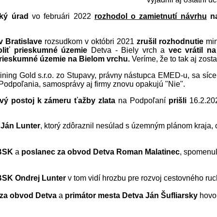
ký úrad
vo februári 2022
rozhodol o zamietnutí návrhu
na
v Bratislave
rozsudkom v októbri 2021
zrušil rozhodnutie
min
liť prieskumné územie
Detva - Biely vrch a
vec vrátil n
rieskumné územie na Bielom vrchu.
Veríme, že to tak aj zost
ning Gold s.r.o. zo Stupavy, právny nástupca EMED-u, sa síce
 Podpoľania, samosprávy aj firmy znovu opakujú "Nie".
vý postoj k zámeru ťažby zlata
na Podpoľaní
prišli
16.2.20
Ján Lunter
, ktorý zdôraznil nesúlad s územným plánom kraja, 
BSK
a
poslanec za obvod Detva Roman Malatinec
, spomenul
SK Ondrej Lunter
v tom vidí hrozbu pre rozvoj cestovného ru
za obvod Detva
a
primátor mesta Detva Ján Šufliarsky
hovor