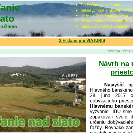
anie
Podpoľanie je náš domov
pekná príroda a rázovitý folkl
lato
čistý vzduch, vidiecky kľud, s
vieme, máme čo zlepšovať - pr
ruženie
naša budúcnosť je v našich r
2 % dane pre VIA IURIS
Návrh na určenie dobývacieh
Návrh na 
priest
Najvyšší s
Hlavného banského 
28. júna 2017 o
dobývacieho priest
Hlavnému banském
vyzvanie HBU sme m
zopakovali svoje d
určeniu dobývacieh
ťažby. Rovnako zam
vyjadrili aj ostatní ú