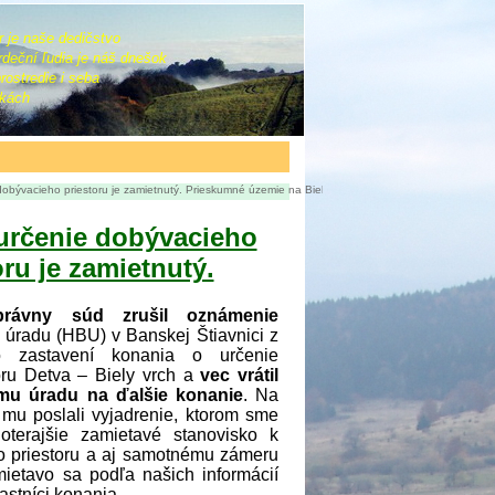
ór je naše dedičstvo
rdeční ľudia je náš dnešok
ostredie i seba
ukách
o priestoru je zamietnutý. Prieskumné územie na Bielom vrchu aktuálne nie je žiadne povolené.
určenie dobývacieho
oru je zamietnutý.
právny súd zrušil oznámenie
úradu (HBU) v Banskej Štiavnici z
 zastavení konania o určenie
oru Detva – Biely vrch a
vec vrátil
u úradu na ďalšie konanie
. Na
u poslali vyjadrenie, ktorom sme
oterajšie zamietavé stanovisko k
o priestoru a aj samotnému zámeru
ietavo sa podľa našich informácií
častníci konania.