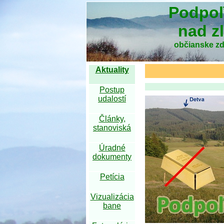
Podpoľ
nad z
občianske zd
Aktuality
Postup
udalostí
Články,
stanoviská
Úradné
dokumenty
Petícia
Vizualizácia
bane