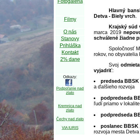
Fotogaléria
Hlavný bans
Detva - Biely vrch
.
Filmy
Krajský súd 
O nás
marca 2019
nepovo
schválené žiadne p
Stanovy
Prihláška
Spoločnosť Mi
Kontakt
rokov, no obyvatelia
2% dane
Svoj
odmieta
vyjadriť
:
Odkazy:
predseda BBSK 
a ďalšieho rozvoja
Podpoľanie nad
zlato
podpredseda B
ľudí priamo v lokalite
Kremnica nad
zlato
podpredseda BB
Čechy nad zlato
poslanec BBSK 
VIA IURIS
rozvoja mesta Detva