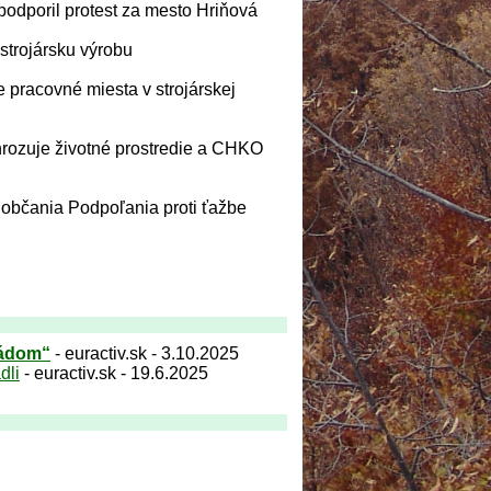
podporil protest za mesto Hriňová
 strojársku výrobu
 pracovné miesta v strojárskej
hrozuje životné prostredie a CHKO
občania Podpoľania proti ťažbe
rádom“
- euractiv.sk - 3.10.2025
dli
- euractiv.sk - 19.6.2025